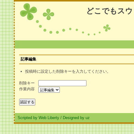
どこでもスウ
記事編集
投稿時に設定した削除キーを入力してください。
削除キー
作業内容
Scripted by Web Liberty
/
Designed by uz