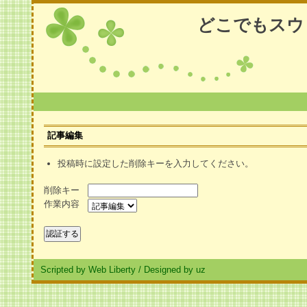
どこでもスウ
記事編集
投稿時に設定した削除キーを入力してください。
削除キー
作業内容
Scripted by Web Liberty
/
Designed by uz