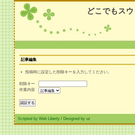
どこでもスウ
記事編集
投稿時に設定した削除キーを入力してください。
削除キー
作業内容
Scripted by Web Liberty
/
Designed by uz