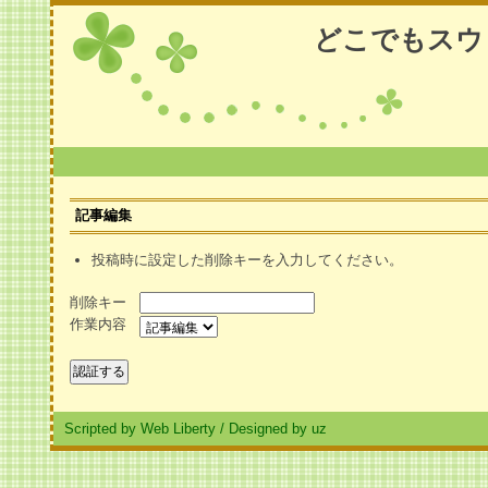
どこでもスウ
記事編集
投稿時に設定した削除キーを入力してください。
削除キー
作業内容
Scripted by Web Liberty
/
Designed by uz