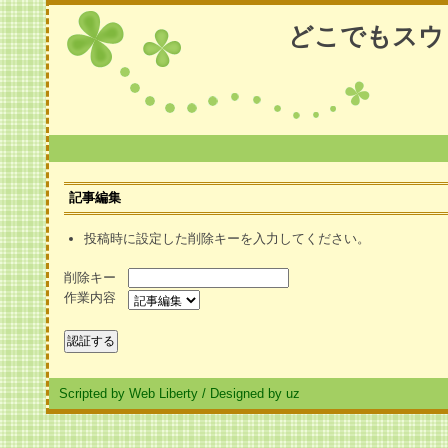
どこでもスウ
記事編集
投稿時に設定した削除キーを入力してください。
削除キー
作業内容
Scripted by Web Liberty
/
Designed by uz