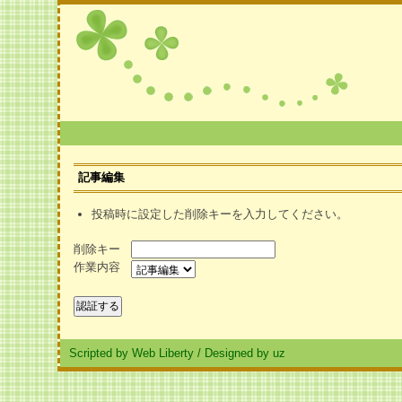
記事編集
投稿時に設定した削除キーを入力してください。
削除キー
作業内容
Scripted by Web Liberty
/
Designed by uz