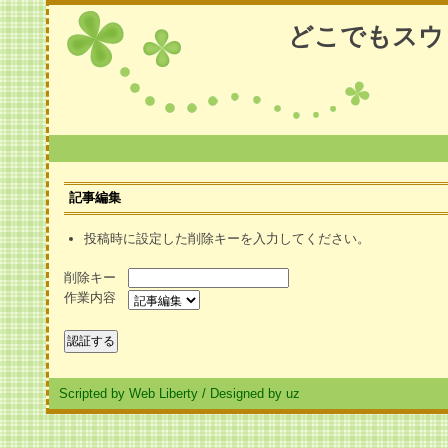
どこでもスウ
記事編集
投稿時に設定した削除キーを入力してください。
削除キー
作業内容
Scripted by Web Liberty
/
Designed by uz