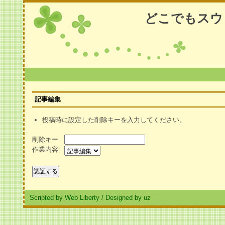
どこでもスウ
記事編集
投稿時に設定した削除キーを入力してください。
削除キー
作業内容
Scripted by Web Liberty
/
Designed by uz