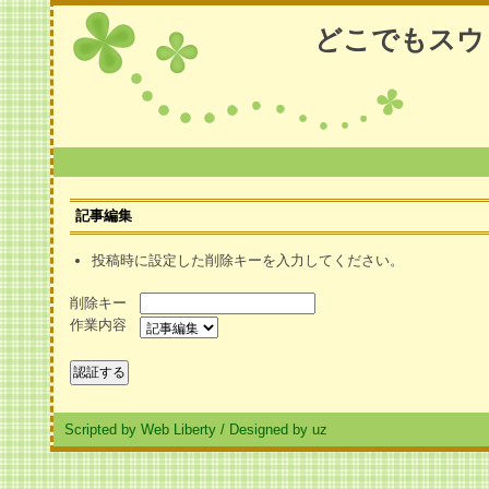
どこでもスウ
記事編集
投稿時に設定した削除キーを入力してください。
削除キー
作業内容
Scripted by Web Liberty
/
Designed by uz