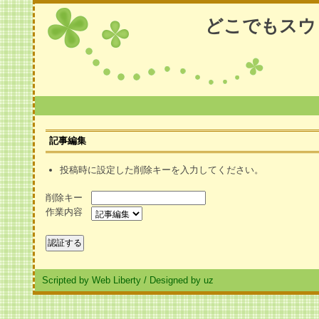
どこでもスウ
記事編集
投稿時に設定した削除キーを入力してください。
削除キー
作業内容
Scripted by Web Liberty
/
Designed by uz