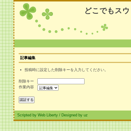
どこでもスウ
記事編集
投稿時に設定した削除キーを入力してください。
削除キー
作業内容
Scripted by Web Liberty
/
Designed by uz