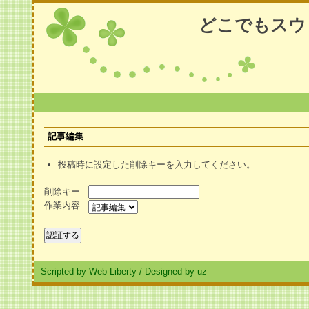
どこでもスウ
記事編集
投稿時に設定した削除キーを入力してください。
削除キー
作業内容
Scripted by Web Liberty
/
Designed by uz