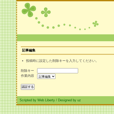
記事編集
投稿時に設定した削除キーを入力してください。
削除キー
作業内容
Scripted by Web Liberty
/
Designed by uz