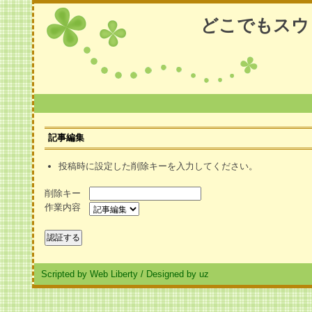
どこでもスウ
記事編集
投稿時に設定した削除キーを入力してください。
削除キー
作業内容
Scripted by Web Liberty
/
Designed by uz