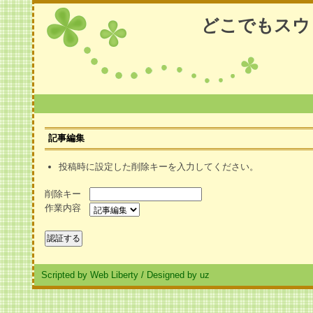
どこでもスウ
記事編集
投稿時に設定した削除キーを入力してください。
削除キー
作業内容
Scripted by Web Liberty
/
Designed by uz