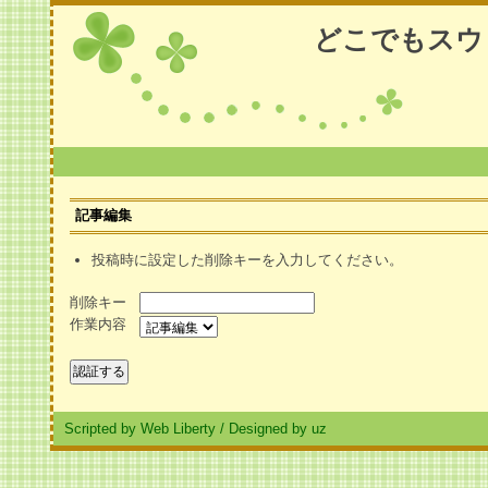
どこでもスウ
記事編集
投稿時に設定した削除キーを入力してください。
削除キー
作業内容
Scripted by Web Liberty
/
Designed by uz