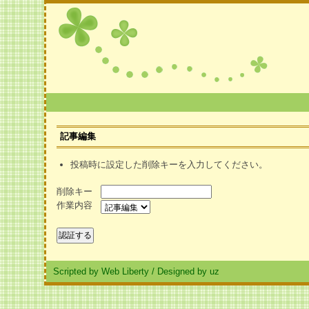
記事編集
投稿時に設定した削除キーを入力してください。
削除キー
作業内容
Scripted by Web Liberty
/
Designed by uz