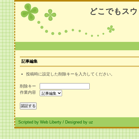
どこでもスウ
記事編集
投稿時に設定した削除キーを入力してください。
削除キー
作業内容
Scripted by Web Liberty
/
Designed by uz