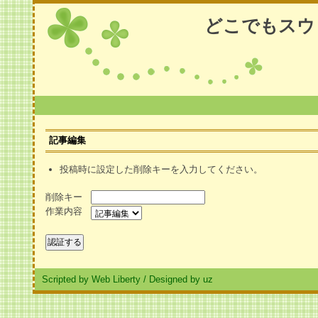
どこでもスウ
記事編集
投稿時に設定した削除キーを入力してください。
削除キー
作業内容
Scripted by Web Liberty
/
Designed by uz