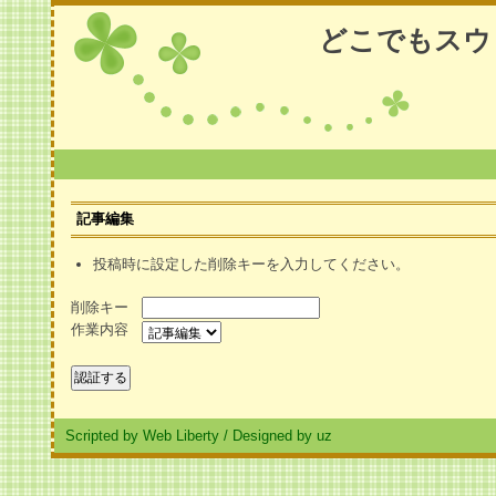
どこでもスウ
記事編集
投稿時に設定した削除キーを入力してください。
削除キー
作業内容
Scripted by Web Liberty
/
Designed by uz