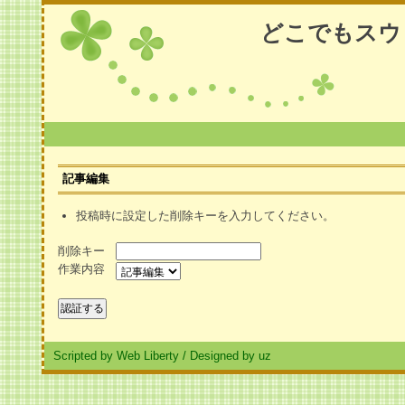
どこでもスウ
記事編集
投稿時に設定した削除キーを入力してください。
削除キー
作業内容
Scripted by Web Liberty
/
Designed by uz