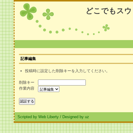
どこでもスウ
記事編集
投稿時に設定した削除キーを入力してください。
削除キー
作業内容
Scripted by Web Liberty
/
Designed by uz