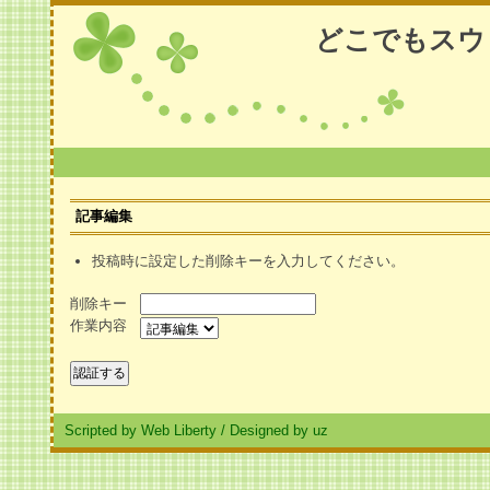
どこでもスウ
記事編集
投稿時に設定した削除キーを入力してください。
削除キー
作業内容
Scripted by Web Liberty
/
Designed by uz