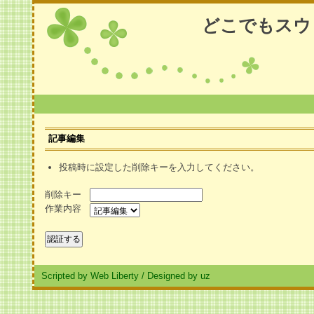
どこでもスウ
記事編集
投稿時に設定した削除キーを入力してください。
削除キー
作業内容
Scripted by Web Liberty
/
Designed by uz