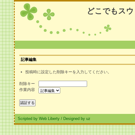
どこでもスウ
記事編集
投稿時に設定した削除キーを入力してください。
削除キー
作業内容
Scripted by Web Liberty
/
Designed by uz