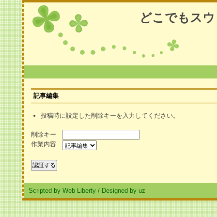
どこでもスウ
記事編集
投稿時に設定した削除キーを入力してください。
削除キー
作業内容
Scripted by Web Liberty
/
Designed by uz