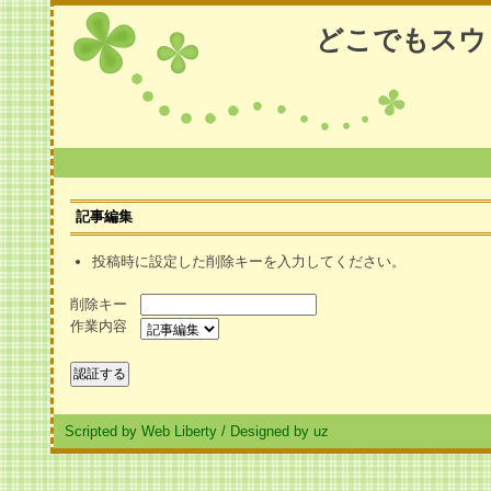
どこでもスウ
記事編集
投稿時に設定した削除キーを入力してください。
削除キー
作業内容
Scripted by Web Liberty
/
Designed by uz