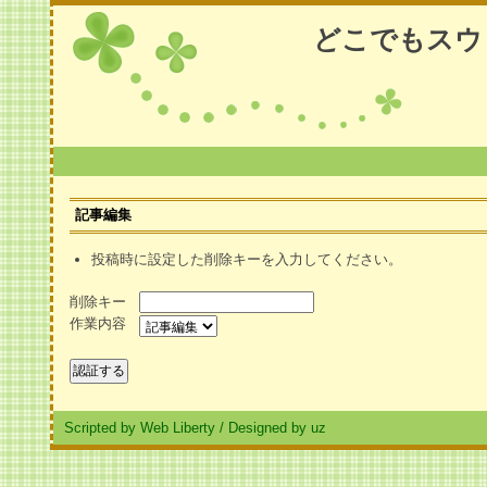
どこでもスウ
記事編集
投稿時に設定した削除キーを入力してください。
削除キー
作業内容
Scripted by Web Liberty
/
Designed by uz