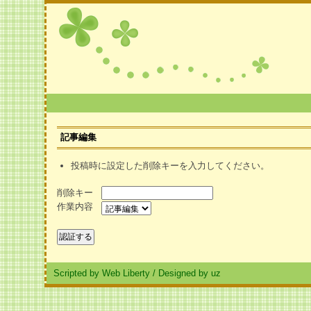
記事編集
投稿時に設定した削除キーを入力してください。
削除キー
作業内容
Scripted by Web Liberty
/
Designed by uz