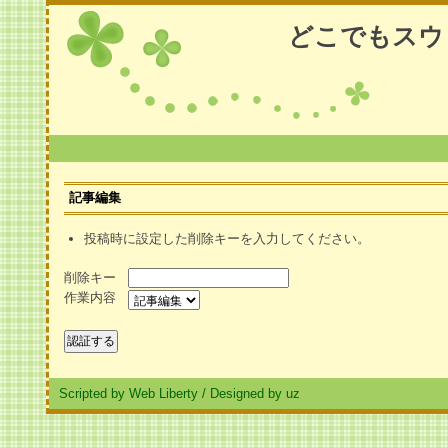
どこでもスウ
記事編集
投稿時に設定した削除キーを入力してください。
削除キー
作業内容
Scripted by Web Liberty
/
Designed by uz