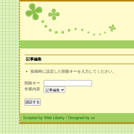
記事編集
投稿時に設定した削除キーを入力してください。
削除キー
作業内容
Scripted by Web Liberty
/
Designed by uz