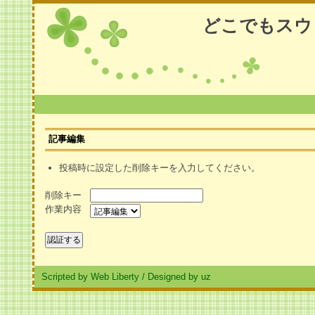
どこでもスウ
記事編集
投稿時に設定した削除キーを入力してください。
削除キー
作業内容
Scripted by Web Liberty
/
Designed by uz