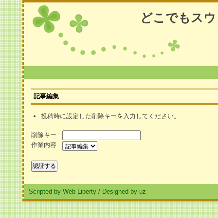
どこでもスウ
記事編集
投稿時に設定した削除キーを入力してください。
削除キー
作業内容
Scripted by Web Liberty
/
Designed by uz