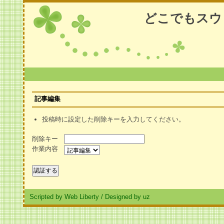
どこでもスウ
記事編集
投稿時に設定した削除キーを入力してください。
削除キー
作業内容
Scripted by Web Liberty
/
Designed by uz