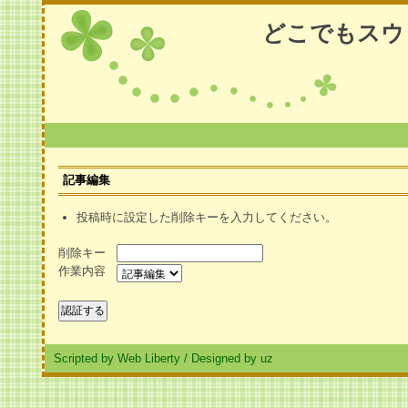
どこでもスウ
記事編集
投稿時に設定した削除キーを入力してください。
削除キー
作業内容
Scripted by Web Liberty
/
Designed by uz