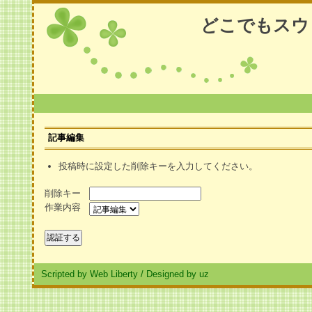
どこでもスウ
記事編集
投稿時に設定した削除キーを入力してください。
削除キー
作業内容
Scripted by Web Liberty
/
Designed by uz