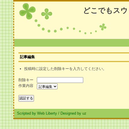
どこでもスウ
記事編集
投稿時に設定した削除キーを入力してください。
削除キー
作業内容
Scripted by Web Liberty
/
Designed by uz