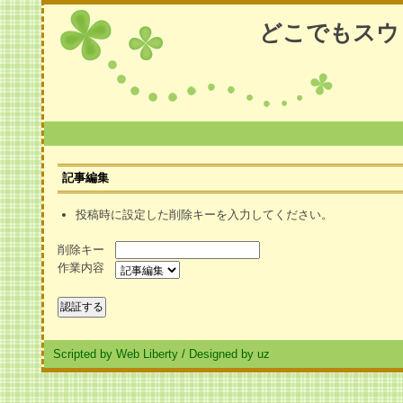
どこでもスウ
記事編集
投稿時に設定した削除キーを入力してください。
削除キー
作業内容
Scripted by Web Liberty
/
Designed by uz