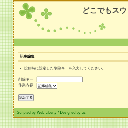
どこでもスウ
記事編集
投稿時に設定した削除キーを入力してください。
削除キー
作業内容
Scripted by Web Liberty
/
Designed by uz