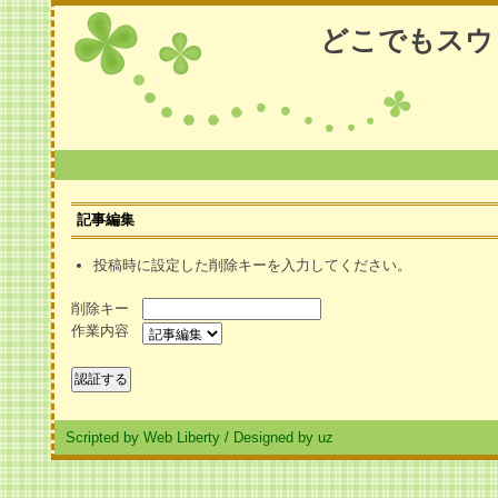
どこでもスウ
記事編集
投稿時に設定した削除キーを入力してください。
削除キー
作業内容
Scripted by Web Liberty
/
Designed by uz