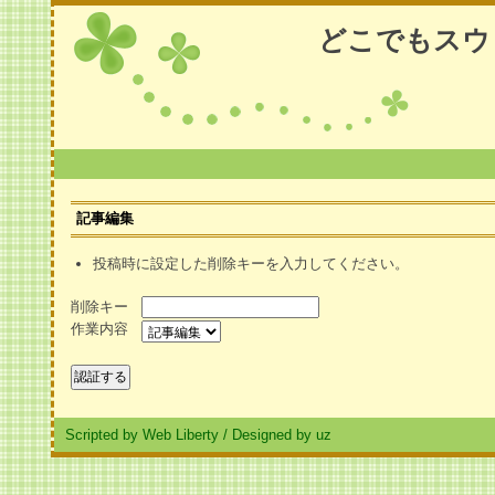
どこでもスウ
記事編集
投稿時に設定した削除キーを入力してください。
削除キー
作業内容
Scripted by Web Liberty
/
Designed by uz