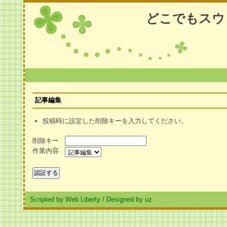
どこでもスウ
記事編集
投稿時に設定した削除キーを入力してください。
削除キー
作業内容
Scripted by Web Liberty
/
Designed by uz