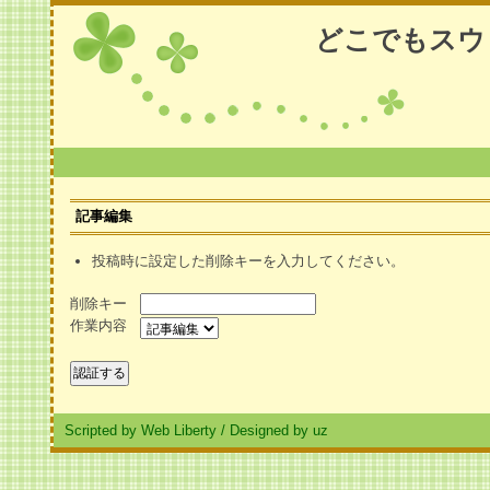
どこでもスウ
記事編集
投稿時に設定した削除キーを入力してください。
削除キー
作業内容
Scripted by Web Liberty
/
Designed by uz