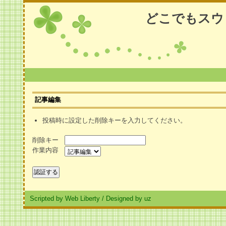
どこでもスウ
記事編集
投稿時に設定した削除キーを入力してください。
削除キー
作業内容
Scripted by Web Liberty
/
Designed by uz