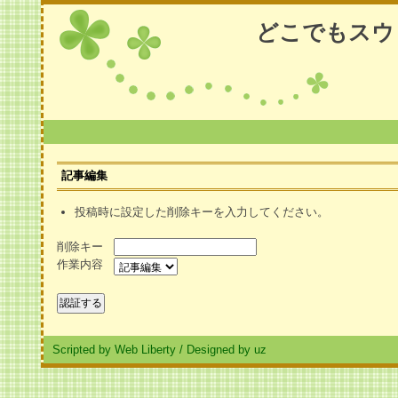
どこでもスウ
記事編集
投稿時に設定した削除キーを入力してください。
削除キー
作業内容
Scripted by Web Liberty
/
Designed by uz