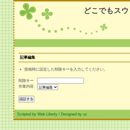
どこでもスウ
記事編集
投稿時に設定した削除キーを入力してください。
削除キー
作業内容
Scripted by Web Liberty
/
Designed by uz