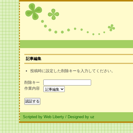
記事編集
投稿時に設定した削除キーを入力してください。
削除キー
作業内容
Scripted by Web Liberty
/
Designed by uz