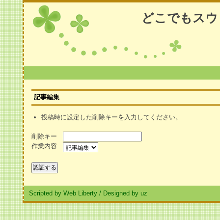
どこでもスウ
記事編集
投稿時に設定した削除キーを入力してください。
削除キー
作業内容
Scripted by Web Liberty
/
Designed by uz