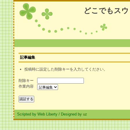
どこでもスウ
記事編集
投稿時に設定した削除キーを入力してください。
削除キー
作業内容
Scripted by Web Liberty
/
Designed by uz