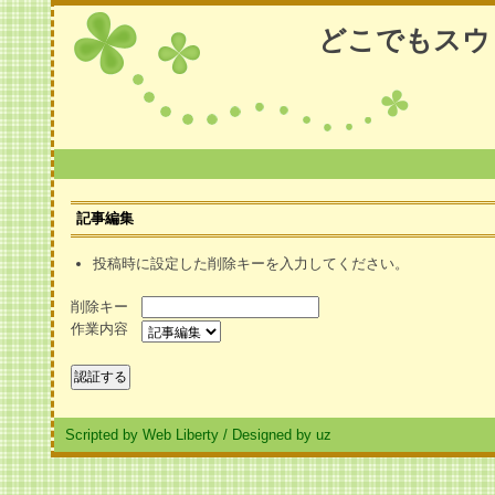
どこでもスウ
記事編集
投稿時に設定した削除キーを入力してください。
削除キー
作業内容
Scripted by Web Liberty
/
Designed by uz